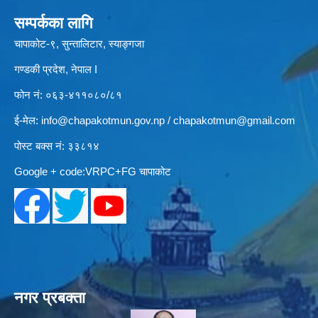
सम्पर्कका लागि
चापाकोट-९, सुन्तालिटार, स्याङ्गजा
गण्डकी प्रदेश, नेपाल I
फोन नं: ०६३-४११०८०/८१
ई-मेल:
info@chapakotmun.gov.np
/
chapakotmun@gmail.com
पोस्ट बक्स नं: ३३८१४
Google + code:VRPC+FG चापाकोट
नगर प्रबक्ता