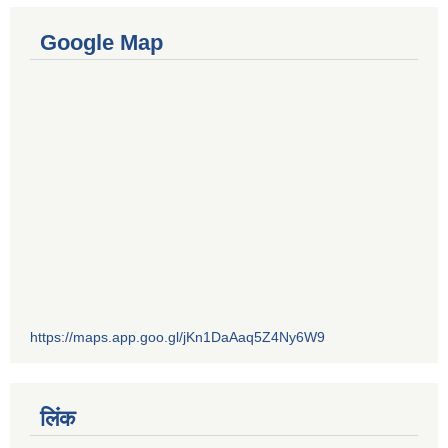
Google Map
https://maps.app.goo.gl/jKn1DaAaq5Z4Ny6W9
लिंक