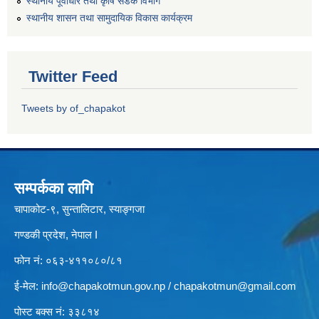
स्थानीय पूर्वाधार तथा कृषि सडक विभाग
स्थानीय शासन तथा सामुदायिक विकास कार्यक्रम
Twitter Feed
Tweets by of_chapakot
सम्पर्कका लागि
चापाकोट-९, सुन्तालिटार, स्याङ्गजा
गण्डकी प्रदेश, नेपाल I
फोन नं: ०६३-४११०८०/८१
ई-मेल:
info@chapakotmun.gov.np
/
chapakotmun@gmail.com
पोस्ट बक्स नं: ३३८१४