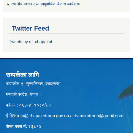
स्थानीय शासन तथा सामुदायिक विकास कार्यक्रम
Twitter Feed
Tweets by of_chapakot
सम्पर्कका लागि
चापाकोट-९, सुन्तालिटार, स्याङ्गजा
गण्डकी प्रदेश, नेपाल I
फोन नं: ०६३-४११०८०/८१
ई-मेल:
info@chapakotmun.gov.np
/
chapakotmun@gmail.com
पोस्ट बक्स नं: ३३८१४