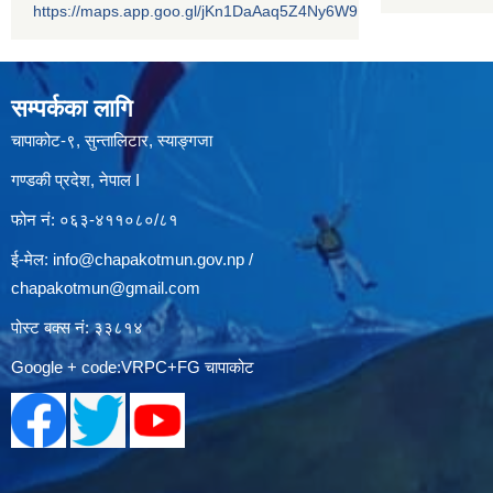
https://maps.app.goo.gl/jKn1DaAaq5Z4Ny6W9
सम्पर्कका लागि
चापाकोट-९, सुन्तालिटार, स्याङ्गजा
गण्डकी प्रदेश, नेपाल I
फोन नं: ०६३-४११०८०/८१
ई-मेल:
info@chapakotmun.gov.np
/
chapakotmun@gmail.com
पोस्ट बक्स नं: ३३८१४
Google + code:VRPC+FG चापाकोट