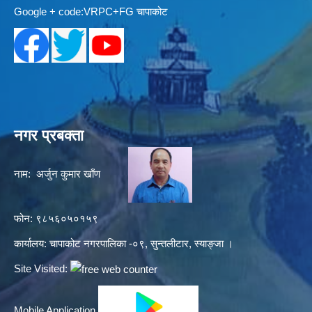
Google + code:VRPC+FG चापाकोट
नगर प्रबक्ता
नाम: अर्जुन कुमार खाँण
फोन: ९८५६०५०१५९
कार्यालय: चापाकोट नगरपालिका -०९, सुन्तलीटार, स्याङ्जा ।
Site Visited:
Mobile Application