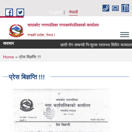
Skip to main content
English
नेपाली
चापाकोट नगरपालिका नगरकार्यपालिकाको कार्यालय
गण्डकी प्रदेश, नेपाल I
समाचार
छाती रोग सम्बन्धी निःशुल्क स्वास्थ्य शिविर सञ्चालन स
You are here
Home
» प्रेस बिज्ञप्ति !!!
प्रेस बिज्ञप्ति !!!