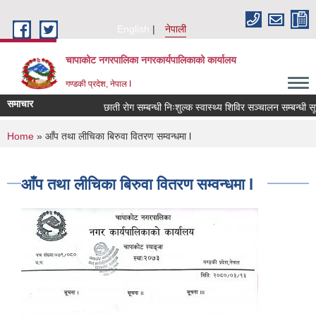
Skip to main content
English
नेपाली
चापाकोट नगरपालिका नगरकार्यपालिकाको कार्यालय
गण्डकी प्रदेश, नेपाल I
समाचार
छाती रोग सम्बन्धी निःशुल्क स्वास्थ्य शिविर सञ्चालन सम्बन्धी सूच
You are here
Home
» आँप तथा लीचिका बिरुवा वितरण सम्वन्धमा l
आँप तथा लीचिका बिरुवा वितरण सम्वन्धमा l