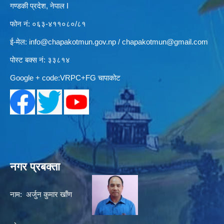
गण्डकी प्रदेश, नेपाल I
फोन नं: ०६३-४११०८०/८१
ई-मेल:
info@chapakotmun.gov.np
/
chapakotmun@gmail.com
पोस्ट बक्स नं: ३३८१४
Google + code:VRPC+FG चापाकोट
नगर प्रबक्ता
नाम: अर्जुन कुमार खाँण