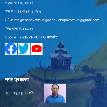
गण्डकी प्रदेश, नेपाल I
फोन नं: ०६३-४११०८०/८१
ई-मेल:
info@chapakotmun.gov.np
/
chapakotmun@gmail.com
पोस्ट बक्स नं: ३३८१४
Google + code:VRPC+FG चापाकोट
नगर प्रबक्ता
नाम: अर्जुन कुमार खाँण