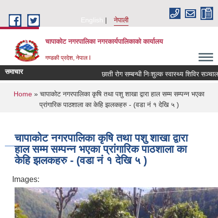
Skip to main content
English
नेपाली
चापाकोट नगरपालिका नगरकार्यपालिकाको कार्यालय
गण्डकी प्रदेश, नेपाल I
समाचार
छाती रोग सम्बन्धी निःशुल्क स्वास्थ्य शिविर सञ्चालन स
You are here
Home
» चापाकोट नगरपालिका कृषि तथा पशु शाखा द्वारा हाल सम्म सम्पन्न भएका
प्रांगारिक पाठशाला का केहि झलकहरु - (वडा नं १ देखि ५ )
चापाकोट नगरपालिका कृषि तथा पशु शाखा द्वारा
हाल सम्म सम्पन्न भएका प्रांगारिक पाठशाला का
केहि झलकहरु - (वडा नं १ देखि ५ )
Images: