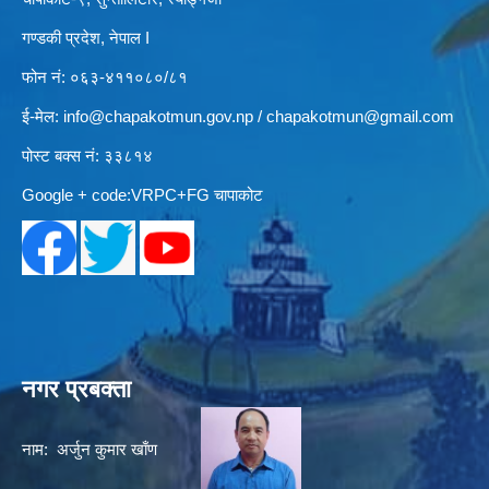
गण्डकी प्रदेश, नेपाल I
फोन नं: ०६३-४११०८०/८१
ई-मेल:
info@chapakotmun.gov.np
/
chapakotmun@gmail.com
पोस्ट बक्स नं: ३३८१४
Google + code:VRPC+FG चापाकोट
नगर प्रबक्ता
नाम: अर्जुन कुमार खाँण