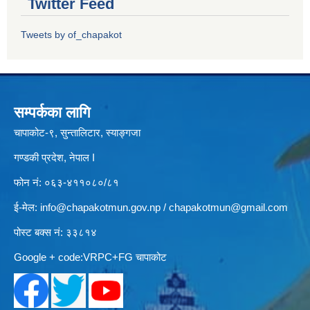
Twitter Feed
Tweets by of_chapakot
सम्पर्कका लागि
चापाकोट-९, सुन्तालिटार, स्याङ्गजा
गण्डकी प्रदेश, नेपाल I
फोन नं: ०६३-४११०८०/८१
ई-मेल:
info@chapakotmun.gov.np
/
chapakotmun@gmail.com
पोस्ट बक्स नं: ३३८१४
Google + code:VRPC+FG चापाकोट