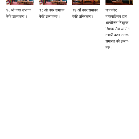
 औ नगर सभाका
१८ औ नगर सभाका
१७ औं नगर सभाका
चापाकोट
सातौँ र
हि झलकहरु ।
केहि झलकहरु ।
केहि तस्बिरहरु।
नगरपालिका द्वारा
अधिका
आयोजित निशुल्क
अवसरम
शिक्षक सेवा आयाेग
सोच सम्
तयारी कक्षा समापन
अभिमु
समारोह को झलक
अन्तरक
हरु।
कार्यक्