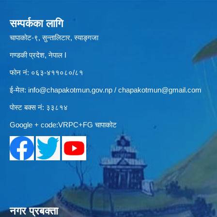
सम्पर्कका लागि
चापाकोट-९, सुन्तालिटार, स्याङ्गजा
गण्डकी प्रदेश, नेपाल I
फोन नं: ०६३-४११०८०/८१
ई-मेल:
info@chapakotmun.gov.np
/
chapakotmun@gmail.com
पोस्ट बक्स नं: ३३८१४
Google + code:VRPC+FG चापाकोट
नगर प्रबक्ता