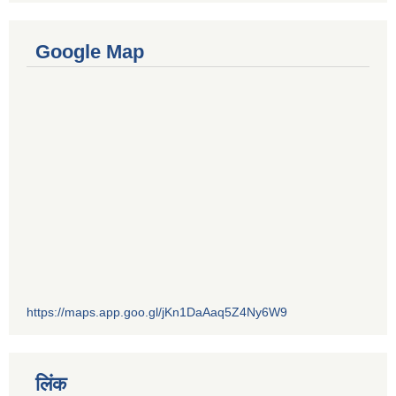
Google Map
https://maps.app.goo.gl/jKn1DaAaq5Z4Ny6W9
लिंक