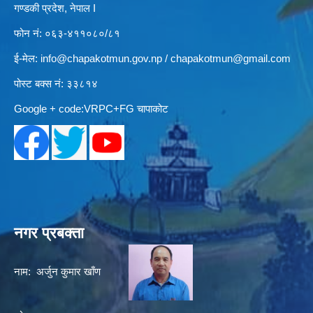
गण्डकी प्रदेश, नेपाल I
फोन नं: ०६३-४११०८०/८१
ई-मेल:
info@chapakotmun.gov.np
/
chapakotmun@gmail.com
पोस्ट बक्स नं: ३३८१४
Google + code:VRPC+FG चापाकोट
नगर प्रबक्ता
नाम: अर्जुन कुमार खाँण