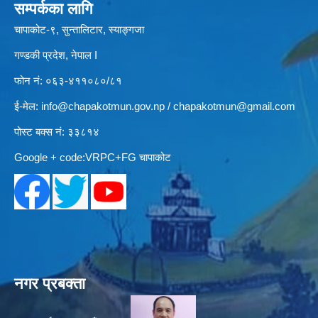
सम्पर्कका लागि
चापाकोट-९, सुन्तालिटार, स्याङ्गजा
गण्डकी प्रदेश, नेपाल I
फोन नं: ०६३-४११०८०/८१
ई-मेल:
info@chapakotmun.gov.np
/
chapakotmun@gmail.com
पोस्ट बक्स नं: ३३८१४
Google + code:VRPC+FG चापाकोट
नगर प्रबक्ता