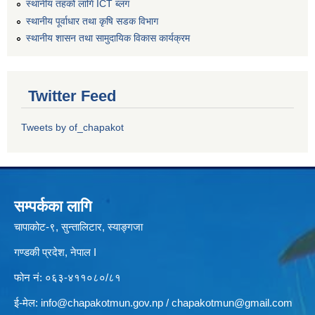
स्थानीय तहको लागि ICT ब्लग
स्थानीय पूर्वाधार तथा कृषि सडक विभाग
स्थानीय शासन तथा सामुदायिक विकास कार्यक्रम
Twitter Feed
Tweets by of_chapakot
सम्पर्कका लागि
चापाकोट-९, सुन्तालिटार, स्याङ्गजा
गण्डकी प्रदेश, नेपाल I
फोन नं: ०६३-४११०८०/८१
ई-मेल:
info@chapakotmun.gov.np
/
chapakotmun@gmail.com