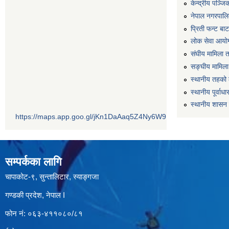
केन्द्रीय पञ्ज
नेपाल नगरपालि
प्रिती फन्ट बा
लोक सेवा आयो
संघीय मामिला 
सङ्घीय मामिला
स्थानीय तहको 
स्थानीय पूर्वा
स्थानीय शासन 
https://maps.app.goo.gl/jKn1DaAaq5Z4Ny6W9
सम्पर्कका लागि
चापाकोट-९, सुन्तालिटार, स्याङ्गजा
गण्डकी प्रदेश, नेपाल I
फोन नं: ०६३-४११०८०/८१