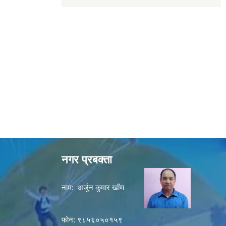
नगर प्रबक्ता
नाम: अर्जुन कुमार खाँण
फोन: ९८५६०५०१५९