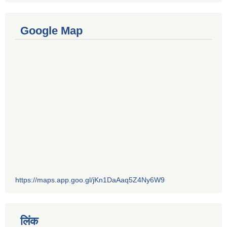
Google Map
https://maps.app.goo.gl/jKn1DaAaq5Z4Ny6W9
लिंक