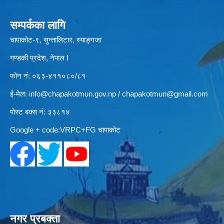
सम्पर्कका लागि
चापाकोट-९, सुन्तालिटार, स्याङ्गजा
गण्डकी प्रदेश, नेपाल I
फोन नं: ०६३-४११०८०/८१
ई-मेल:
info@chapakotmun.gov.np
/
chapakotmun@gmail.com
पोस्ट बक्स नं: ३३८१४
Google + code:VRPC+FG चापाकोट
नगर प्रबक्ता