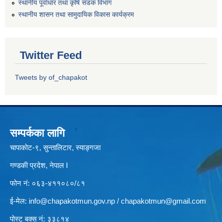
स्थानीय पूर्वाधार तथा कृषि सडक विभाग
स्थानीय शासन तथा सामुदायिक विकास कार्यक्रम
Twitter Feed
Tweets by of_chapakot
सम्पर्कका लागि
चापाकोट-९, सुन्तालिटार, स्याङ्गजा
गण्डकी प्रदेश, नेपाल I
फोन नं: ०६३-४११०८०/८१
ई-मेल:
info@chapakotmun.gov.np
/
chapakotmun@gmail.com
पोस्ट बक्स नं: ३३८१४