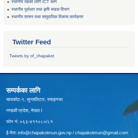
स्थानीय तहको लागि ICT ब्लग
स्थानीय पूर्वाधार तथा कृषि सडक विभाग
स्थानीय शासन तथा सामुदायिक विकास कार्यक्रम
Twitter Feed
Tweets by of_chapakot
सम्पर्कका लागि
चापाकोट-९, सुन्तालिटार, स्याङ्गजा
गण्डकी प्रदेश, नेपाल I
फोन नं: ०६३-४११०८०/८१
ई-मेल:
info@chapakotmun.gov.np
/
chapakotmun@gmail.com