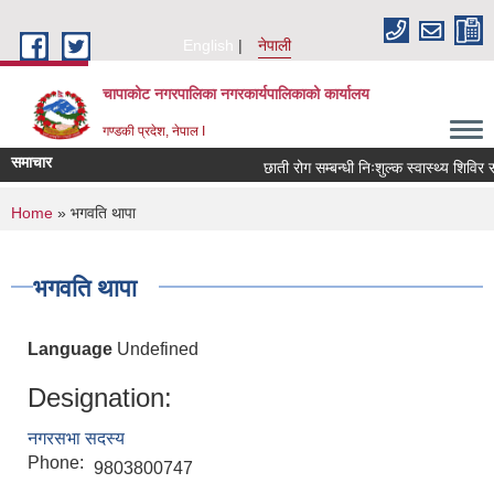
Skip to main content
English
नेपाली
चापाकोट नगरपालिका नगरकार्यपालिकाको कार्यालय
गण्डकी प्रदेश, नेपाल I
समाचार
छाती रोग सम्बन्धी निःशुल्क स्वास्थ्य शिविर सञ
You are here
Home
» भगवति थापा
भगवति थापा
Language
Undefined
Designation:
नगरसभा सदस्य
Phone:
9803800747