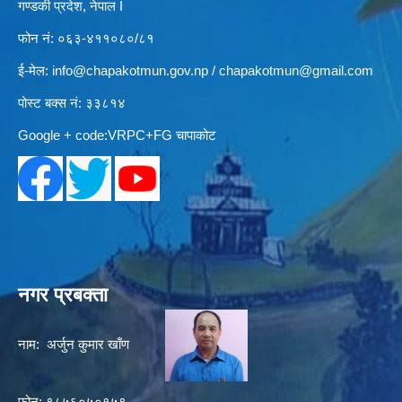
गण्डकी प्रदेश, नेपाल I
फोन नं: ०६३-४११०८०/८१
ई-मेल:
info@chapakotmun.gov.np
/
chapakotmun@gmail.com
पोस्ट बक्स नं: ३३८१४
Google + code:VRPC+FG चापाकोट
नगर प्रबक्ता
नाम: अर्जुन कुमार खाँण
फोन: ९८५६०५०१५९