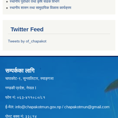
स्थानीय पूर्वाधार तथा कृषि सडक विभाग
स्थानीय शासन तथा सामुदायिक विकास कार्यक्रम
Twitter Feed
Tweets by of_chapakot
सम्पर्कका लागि
चापाकोट-९, सुन्तालिटार, स्याङ्गजा
गण्डकी प्रदेश, नेपाल I
फोन नं: ०६३-४११०८०/८१
ई-मेल:
info@chapakotmun.gov.np
/
chapakotmun@gmail.com
पोस्ट बक्स नं: ३३८१४