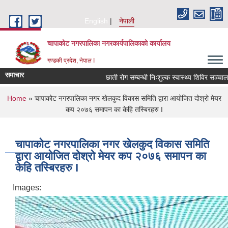
Skip to main content
English
नेपाली
चापाकोट नगरपालिका नगरकार्यपालिकाको कार्यालय
गण्डकी प्रदेश, नेपाल I
समाचार
छाती रोग सम्बन्धी निःशुल्क स्वास्थ्य शिविर सञ्चालन स
You are here
Home
» चापाकोट नगरपालिका नगर खेलकुद विकास समिति द्वारा आयोजित दोश्रो मेयर
कप २०७६ समापन का केहि तस्बिरहरु I
चापाकोट नगरपालिका नगर खेलकुद विकास समिति
द्वारा आयोजित दोश्रो मेयर कप २०७६ समापन का
केहि तस्बिरहरु I
Images: