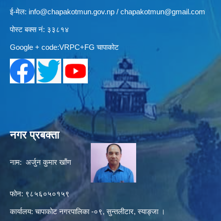
ई-मेल:
info@chapakotmun.gov.np
/
chapakotmun@gmail.com
पोस्ट बक्स नं: ३३८१४
Google + code:VRPC+FG चापाकोट
नगर प्रबक्ता
नाम: अर्जुन कुमार खाँण
फोन: ९८५६०५०१५९
कार्यालय: चापाकोट नगरपालिका -०९, सुन्तलीटार, स्याङ्जा ।