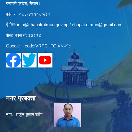
गण्डकी प्रदेश, नेपाल I
फोन नं: ०६३-४११०८०/८१
ई-मेल:
info@chapakotmun.gov.np
/
chapakotmun@gmail.com
पोस्ट बक्स नं: ३३८१४
Google + code:VRPC+FG चापाकोट
नगर प्रबक्ता
नाम: अर्जुन कुमार खाँण