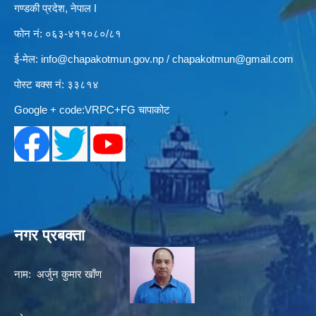
गण्डकी प्रदेश, नेपाल I
फोन नं: ०६३-४११०८०/८१
ई-मेल:
info@chapakotmun.gov.np
/
chapakotmun@gmail.com
पोस्ट बक्स नं: ३३८१४
Google + code:VRPC+FG चापाकोट
नगर प्रबक्ता
नाम: अर्जुन कुमार खाँण