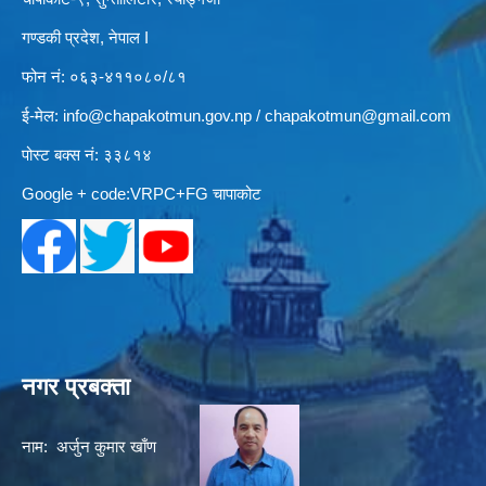
गण्डकी प्रदेश, नेपाल I
फोन नं: ०६३-४११०८०/८१
ई-मेल:
info@chapakotmun.gov.np
/
chapakotmun@gmail.com
पोस्ट बक्स नं: ३३८१४
Google + code:VRPC+FG चापाकोट
नगर प्रबक्ता
नाम: अर्जुन कुमार खाँण