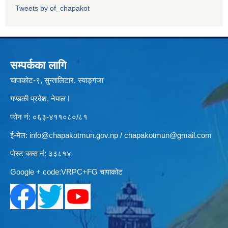
Tweets by of_chapakot
सम्पर्कका लागि
चापाकोट-९, सुन्तालिटार, स्याङ्गजा
गण्डकी प्रदेश, नेपाल I
फोन नं: ०६३-४११०८०/८१
ई-मेल:
info@chapakotmun.gov.np
/
chapakotmun@gmail.com
पोस्ट बक्स नं: ३३८१४
Google + code:VRPC+FG चापाकोट