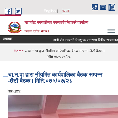
Skip to main content
English
नेपाली
चापाकोट नगरपालिका नगरकार्यपालिकाको कार्यालय
गण्डकी प्रदेश, नेपाल I
समाचार
छाती रोग सम्बन्धी निःशुल्क स्वास्थ्य शिविर सञ्चालन सम्
You are here
Home
» चा.न.पा द्वारा नीयमित कार्यपालिका बैठक सम्पन्न -छैटौं बैठक I
मिति:०७५/०७/२८
चा.न.पा द्वारा नीयमित कार्यपालिका बैठक सम्पन्न
-छैटौं बैठक I मिति:०७५/०७/२८
Images: