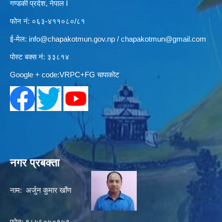
गण्डकी प्रदेश, नेपाल I
फोन नं: ०६३-४११०८०/८१
ई-मेल:
info@chapakotmun.gov.np
/
chapakotmun@gmail.com
पोस्ट बक्स नं: ३३८१४
Google + code:VRPC+FG चापाकोट
नगर प्रबक्ता
नाम: अर्जुन कुमार खाँण
फोन: ९८५६०५०१५९