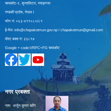
चापाकोट-९, सुन्तालिटार, स्याङ्गजा
गण्डकी प्रदेश, नेपाल I
फोन नं: ०६३-४११०८०/८१
ई-मेल:
info@chapakotmun.gov.np
/
chapakotmun@gmail.com
पोस्ट बक्स नं: ३३८१४
Google + code:VRPC+FG चापाकोट
नगर प्रबक्ता
नाम: अर्जुन कुमार खाँण