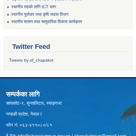
स्थानीय तहको लागि ICT ब्लग
स्थानीय पूर्वाधार तथा कृषि सडक विभाग
स्थानीय शासन तथा सामुदायिक विकास कार्यक्रम
Twitter Feed
Tweets by of_chapakot
सम्पर्कका लागि
चापाकोट-९, सुन्तालिटार, स्याङ्गजा
गण्डकी प्रदेश, नेपाल I
फोन नं: ०६३-४११०८०/८१
ई-मेल:
info@chapakotmun.gov.np
/
chapakotmun@gmail.com