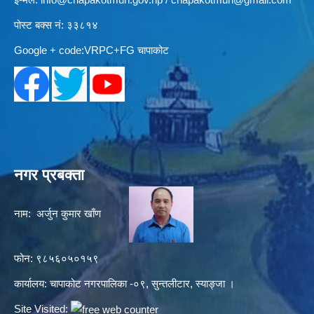
पोस्ट बक्स नं: ३३८१४
Google + code:VRPC+FG चापाकोट
नगर प्रबक्ता
नाम: अर्जुन कुमार खाँण
फोन: ९८५६०५०१५९
कार्यालय: चापाकोट नगरपालिका -०९, सुन्तलीटार, स्याङ्जा ।
Site Visited: