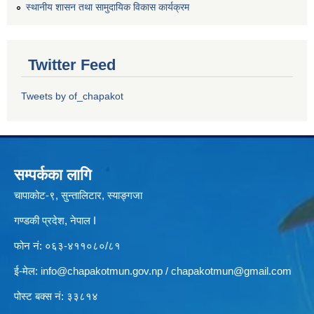
स्थानीय शासन तथा सामुदायिक विकास कार्यक्रम
Twitter Feed
Tweets by of_chapakot
सम्पर्कका लागि
चापाकोट-९, सुन्तालिटार, स्याङ्गजा
गण्डकी प्रदेश, नेपाल I
फोन नं: ०६३-४११०८०/८१
ई-मेल:
info@chapakotmun.gov.np
/
chapakotmun@gmail.com
पोस्ट बक्स नं: ३३८१४