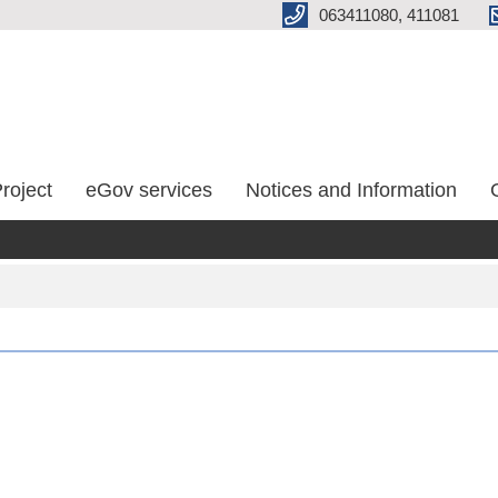
063411080, 411081
roject
eGov services
Notices and Information