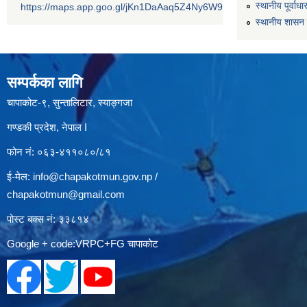
स्थानीय पूर्वा
https://maps.app.goo.gl/jKn1DaAaq5Z4Ny6W9
स्थानीय शासन 
सम्पर्कका लागि
चापाकोट-९, सुन्तालिटार, स्याङ्गजा
गण्डकी प्रदेश, नेपाल I
फोन नं: ०६३-४११०८०/८१
ई-मेल:
info@chapakotmun.gov.np
/
chapakotmun@gmail.com
पोस्ट बक्स नं: ३३८१४
Google + code:VRPC+FG चापाकोट