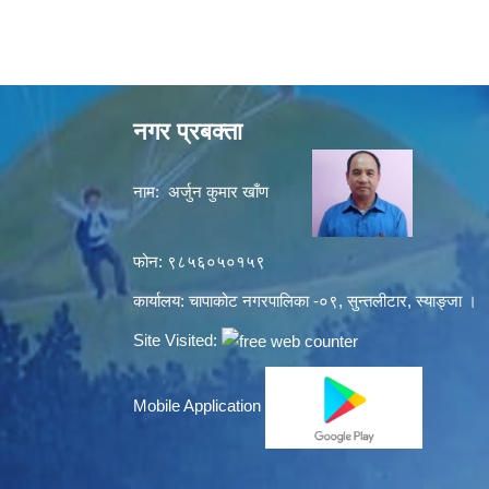
नगर प्रबक्ता
नाम: अर्जुन कुमार खाँण
फोन: ९८५६०५०१५९
कार्यालय: चापाकोट नगरपालिका -०९, सुन्तलीटार, स्याङ्जा ।
Site Visited:
Mobile Application