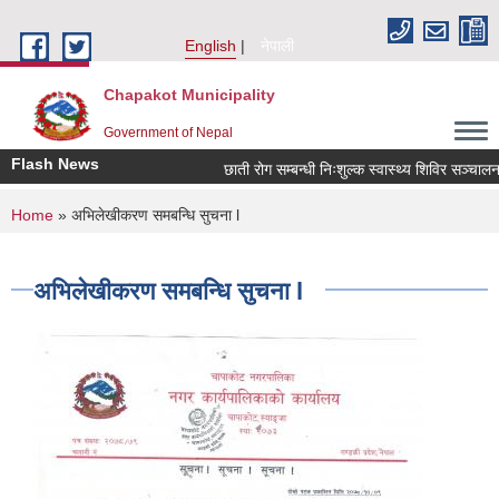
Skip to main content
English
नेपाली
Chapakot Municipality
Government of Nepal
Flash News
छाती रोग सम्बन्धी निःशुल्क स्वास्थ्य शिविर सञ्चालन सम
You are here
Home
» अभिलेखीकरण समबन्धि सुचना l
अभिलेखीकरण समबन्धि सुचना l