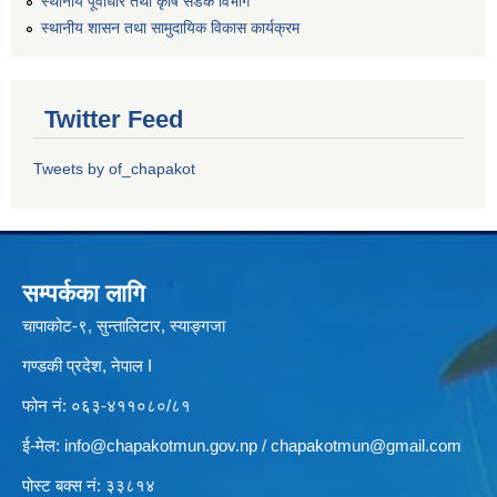
स्थानीय पूर्वाधार तथा कृषि सडक विभाग
स्थानीय शासन तथा सामुदायिक विकास कार्यक्रम
Twitter Feed
Tweets by of_chapakot
सम्पर्कका लागि
चापाकोट-९, सुन्तालिटार, स्याङ्गजा
गण्डकी प्रदेश, नेपाल I
फोन नं: ०६३-४११०८०/८१
ई-मेल:
info@chapakotmun.gov.np
/
chapakotmun@gmail.com
पोस्ट बक्स नं: ३३८१४