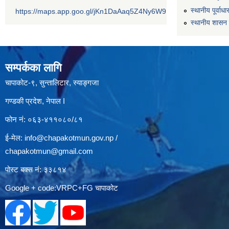
स्थानीय पूर्वा
https://maps.app.goo.gl/jKn1DaAaq5Z4Ny6W9
स्थानीय शासन 
सम्पर्कका लागि
चापाकोट-९, सुन्तालिटार, स्याङ्गजा
गण्डकी प्रदेश, नेपाल I
फोन नं: ०६३-४११०८०/८१
ई-मेल:
info@chapakotmun.gov.np
/
chapakotmun@gmail.com
पोस्ट बक्स नं: ३३८१४
Google + code:VRPC+FG चापाकोट