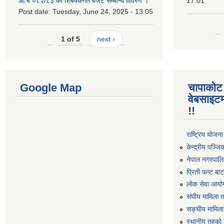
आ.ब ०८२/८३ को शिर्बषकगत बजेट सम्बन्धि विवरण ।
17:01
Post date:
Tuesday, June 24, 2025 - 13:05
1 of 5
next ›
Google Map
चापाकोट
वेबसाइटम
!!
राष्ट्रिय योजन
केन्द्रीय पञ्ज
नेपाल नगरपालि
प्रिती फन्ट बा
लोक सेवा आयो
संघीय मामिला 
सङ्घीय मामिला
स्थानीय तहको 