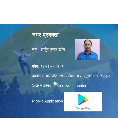
नगर प्रबक्ता
नाम: अर्जुन कुमार खाँण
फोन: ९८५६०५०१५९
कार्यालय: चापाकोट नगरपालिका -०९, सुन्तलीटार, स्याङ्जा ।
Site Visited:
Mobile Application