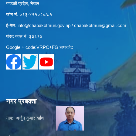
गण्डकी प्रदेश, नेपाल I
फोन नं: ०६३-४११०८०/८१
ई-मेल:
info@chapakotmun.gov.np
/
chapakotmun@gmail.com
पोस्ट बक्स नं: ३३८१४
Google + code:VRPC+FG चापाकोट
नगर प्रबक्ता
नाम: अर्जुन कुमार खाँण