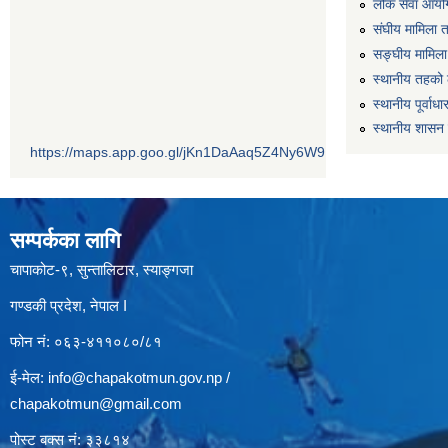
लोक सेवा आयो
संघीय मामिला 
सङ्घीय मामिला
स्थानीय तहको 
स्थानीय पूर्वा
स्थानीय शासन 
https://maps.app.goo.gl/jKn1DaAaq5Z4Ny6W9
सम्पर्कका लागि
चापाकोट-९, सुन्तालिटार, स्याङ्गजा
गण्डकी प्रदेश, नेपाल I
फोन नं: ०६३-४११०८०/८१
ई-मेल:
info@chapakotmun.gov.np
/
chapakotmun@gmail.com
पोस्ट बक्स नं: ३३८१४