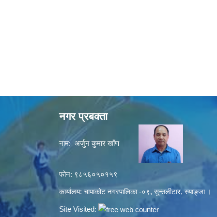
नगर प्रबक्ता
नाम: अर्जुन कुमार खाँण
फोन: ९८५६०५०१५९
कार्यालय: चापाकोट नगरपालिका -०९, सुन्तलीटार, स्याङ्जा ।
Site Visited: