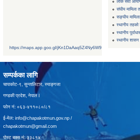
लोक सेवा आयो
संघीय मामिला 
सङ्घीय मामिला
स्थानीय तहको 
स्थानीय पूर्वा
स्थानीय शासन 
https://maps.app.goo.gl/jKn1DaAaq5Z4Ny6W9
सम्पर्कका लागि
चापाकोट-९, सुन्तालिटार, स्याङ्गजा
गण्डकी प्रदेश, नेपाल I
फोन नं: ०६३-४११०८०/८१
ई-मेल:
info@chapakotmun.gov.np
/
chapakotmun@gmail.com
पोस्ट बक्स नं: ३३८१४