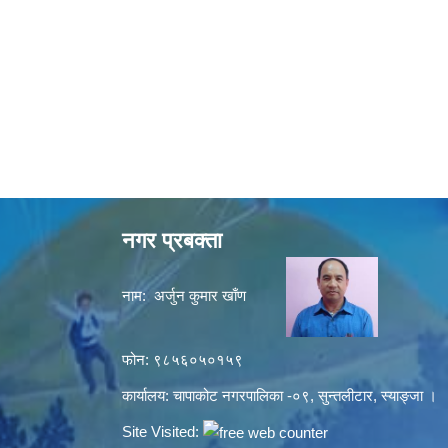
नगर प्रबक्ता
नाम: अर्जुन कुमार खाँण
फोन: ९८५६०५०१५९
कार्यालय: चापाकोट नगरपालिका -०९, सुन्तलीटार, स्याङ्जा ।
Site Visited: