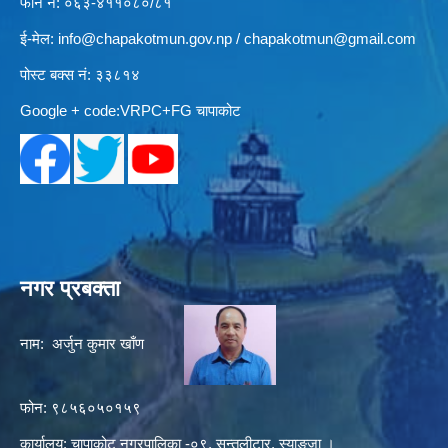
फोन नं: ०६३-४११०८०/८१
ई-मेल:
info@chapakotmun.gov.np
/
chapakotmun@gmail.com
पोस्ट बक्स नं: ३३८१४
Google + code:VRPC+FG चापाकोट
नगर प्रबक्ता
नाम: अर्जुन कुमार खाँण
फोन: ९८५६०५०१५९
कार्यालय: चापाकोट नगरपालिका -०९, सुन्तलीटार, स्याङ्जा ।