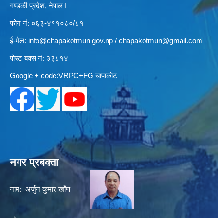
गण्डकी प्रदेश, नेपाल I
फोन नं: ०६३-४११०८०/८१
ई-मेल:
info@chapakotmun.gov.np
/
chapakotmun@gmail.com
पोस्ट बक्स नं: ३३८१४
Google + code:VRPC+FG चापाकोट
नगर प्रबक्ता
नाम: अर्जुन कुमार खाँण