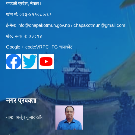
गण्डकी प्रदेश, नेपाल I
फोन नं: ०६३-४११०८०/८१
ई-मेल:
info@chapakotmun.gov.np
/
chapakotmun@gmail.com
पोस्ट बक्स नं: ३३८१४
Google + code:VRPC+FG चापाकोट
नगर प्रबक्ता
नाम: अर्जुन कुमार खाँण