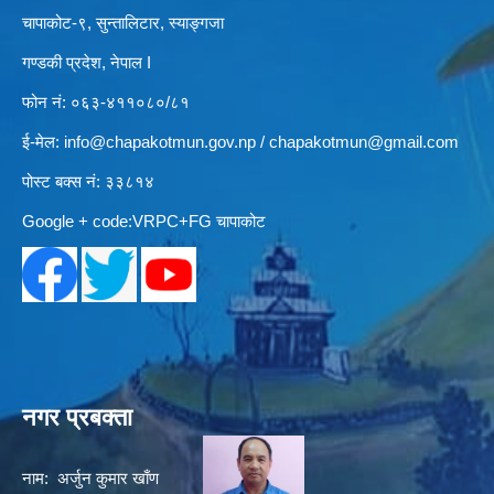
चापाकोट-९, सुन्तालिटार, स्याङ्गजा
गण्डकी प्रदेश, नेपाल I
फोन नं: ०६३-४११०८०/८१
ई-मेल:
info@chapakotmun.gov.np
/
chapakotmun@gmail.com
पोस्ट बक्स नं: ३३८१४
Google + code:VRPC+FG चापाकोट
नगर प्रबक्ता
नाम: अर्जुन कुमार खाँण