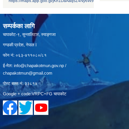
https://maps.app.goo.gl/jKn1DaAaq5Z4Ny6W9
सम्पर्कका लागि
चापाकोट-९, सुन्तालिटार, स्याङ्गजा
गण्डकी प्रदेश, नेपाल I
फोन नं: ०६३-४११०८०/८१
ई-मेल:
info@chapakotmun.gov.np
/
chapakotmun@gmail.com
पोस्ट बक्स नं: ३३८१४
Google + code:VRPC+FG चापाकोट