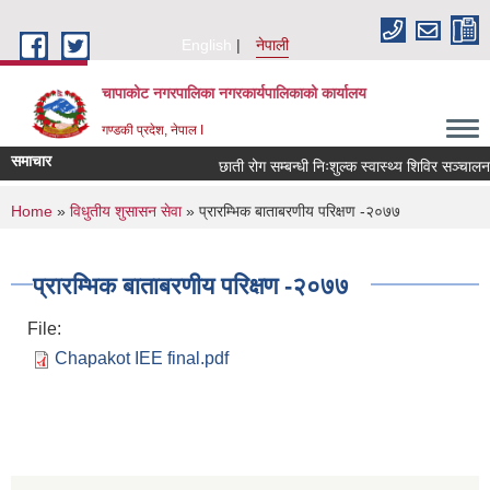
Skip to main content
English
नेपाली
चापाकोट नगरपालिका नगरकार्यपालिकाको कार्यालय
गण्डकी प्रदेश, नेपाल I
समाचार
छाती रोग सम्बन्धी निःशुल्क स्वास्थ्य शिविर सञ्चालन स
You are here
Home
»
विधुतीय शुसासन सेवा
» प्रारम्भिक बाताबरणीय परिक्षण -२०७७
प्रारम्भिक बाताबरणीय परिक्षण -२०७७
File:
Chapakot IEE final.pdf