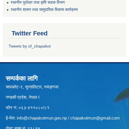
स्थानीय पूर्वाधार तथा कृषि सडक विभाग
स्थानीय शासन तथा सामुदायिक विकास कार्यक्रम
Twitter Feed
Tweets by of_chapakot
सम्पर्कका लागि
चापाकोट-९, सुन्तालिटार, स्याङ्गजा
गण्डकी प्रदेश, नेपाल I
फोन नं: ०६३-४११०८०/८१
ई-मेल:
info@chapakotmun.gov.np
/
chapakotmun@gmail.com
पोस्ट बक्स नं: ३३८१४