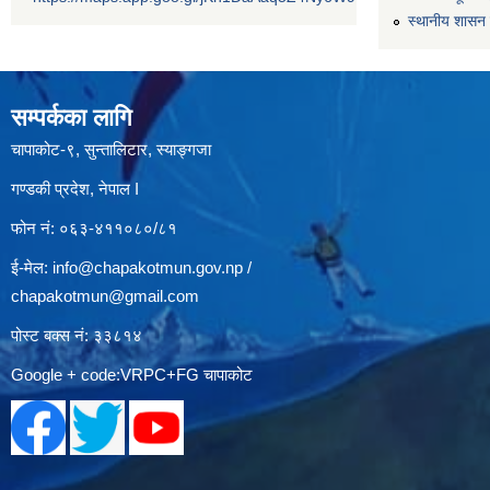
स्थानीय शासन 
सम्पर्कका लागि
चापाकोट-९, सुन्तालिटार, स्याङ्गजा
गण्डकी प्रदेश, नेपाल I
फोन नं: ०६३-४११०८०/८१
ई-मेल:
info@chapakotmun.gov.np
/
chapakotmun@gmail.com
पोस्ट बक्स नं: ३३८१४
Google + code:VRPC+FG चापाकोट