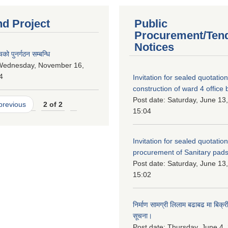
nd Project
Public
Procurement/Ten
Notices
को पुनर्गठन सम्बन्धि
Wednesday, November 16,
4
Invitation for sealed quotation
construction of ward 4 office b
Post date:
Saturday, June 13,
 previous
2 of 2
15:04
Invitation for sealed quotation
procurement of Sanitary pads
Post date:
Saturday, June 13,
15:02
निर्माण सामग्री लिलाम बढाबढ मा बिक्री ग
सूचना।
Post date:
Thursday, June 4,