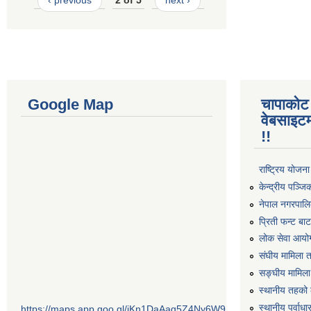
Google Map
चापाकोट
वेबसाइटम
!!
राष्ट्रिय योजन
केन्द्रीय पञ्ज
नेपाल नगरपालि
प्रिती फन्ट बा
लोक सेवा आयो
संघीय मामिला 
सङ्घीय मामिला
स्थानीय तहको 
स्थानीय पूर्वा
https://maps.app.goo.gl/jKn1DaAaq5Z4Ny6W9