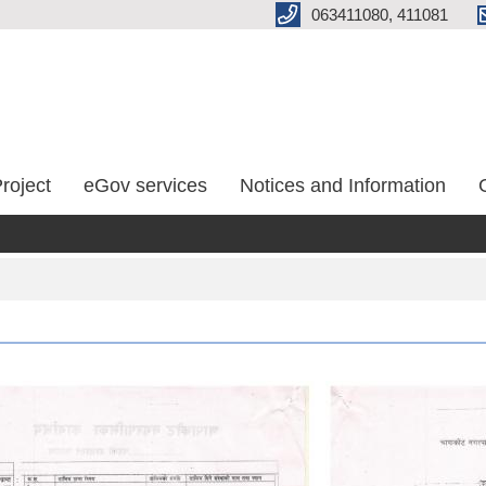
063411080, 411081
roject
eGov services
Notices and Information