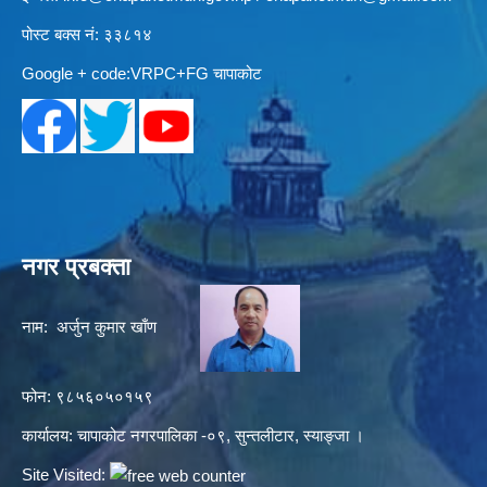
पोस्ट बक्स नं: ३३८१४
Google + code:VRPC+FG चापाकोट
नगर प्रबक्ता
नाम: अर्जुन कुमार खाँण
फोन: ९८५६०५०१५९
कार्यालय: चापाकोट नगरपालिका -०९, सुन्तलीटार, स्याङ्जा ।
Site Visited: