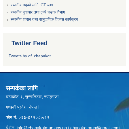
स्थानीय तहको लागि ICT ब्लग
स्थानीय पूर्वाधार तथा कृषि सडक विभाग
स्थानीय शासन तथा सामुदायिक विकास कार्यक्रम
Twitter Feed
Tweets by of_chapakot
सम्पर्कका लागि
चापाकोट-९, सुन्तालिटार, स्याङ्गजा
गण्डकी प्रदेश, नेपाल I
फोन नं: ०६३-४११०८०/८१
ई-मेल:
info@chapakotmun.gov.np
/
chapakotmun@gmail.com