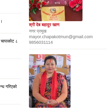
 ।
श्री देब बहादुर खाण
नगर प्रमुख
mayor.chapakotmun@gmail.com
 l चापाकोट ८
9856031114
बन्ध गरिएको