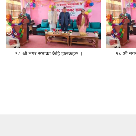
१८ औ नगर सभाका केहि झलकहरु ।
१८ औ नगर